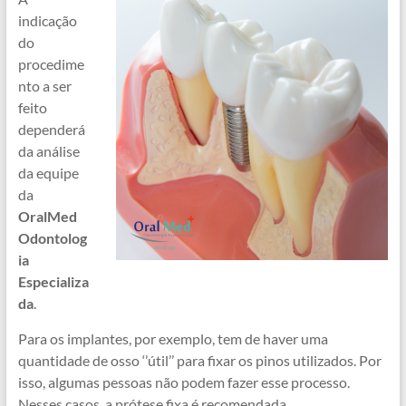
indicação
do
procedime
nto a ser
feito
dependerá
da análise
da equipe
da
OralMed
Odontolog
ia
Especializa
da
.
Para os implantes, por exemplo, tem de haver uma
quantidade de osso ‘’útil’’ para fixar os pinos utilizados. Por
isso, algumas pessoas não podem fazer esse processo.
Nesses casos, a prótese fixa é recomendada.