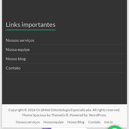
Links importantes
Nossos serviços
Nossa equipe
Nosso blog
Contato
Copyright © 2026
OralMed Odontologia Especializada
. All rights reserved.
Theme
Spacious
by ThemeGrill. Powered by:
WordPress
.
Nossos serviços
Nossa equipe
Nosso Blog
Contato
Início