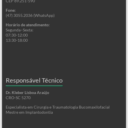
CEP 89.251-590
Fone:
(47) 3055.2036 (WhatsApp)
Horário de atendimento:
Segunda–Sexta:
07:30-12:00
13:30-18:00
Responsável Técnico
Dr. Kleber Lisboa Araújo
CRO-SC 5270
Especialista em Cirurgia e Traumatologia Bucomaxilofacial
Mestre em Implantodontia