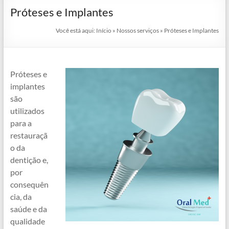
Próteses e Implantes
Você está aqui:
Início
»
Nossos serviços
»
Próteses e Implantes
Próteses e
implantes
são
utilizados
para a
restauraçã
o da
dentição e,
por
consequên
cia, da
saúde e da
qualidade