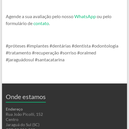
Agende a sua avaliação pelo nosso
WhatsApp
ou pelo
formulário de
contato
.
#próteses #implantes #dentárias #dentista #odontologia
#tratamento #recuperação #sorriso #oralmed
#jaraguádosul #santacatarina
Onde estamos
Endereço
Rua João Picolli, 152
Centro
Jaraguá do Sul (SC)