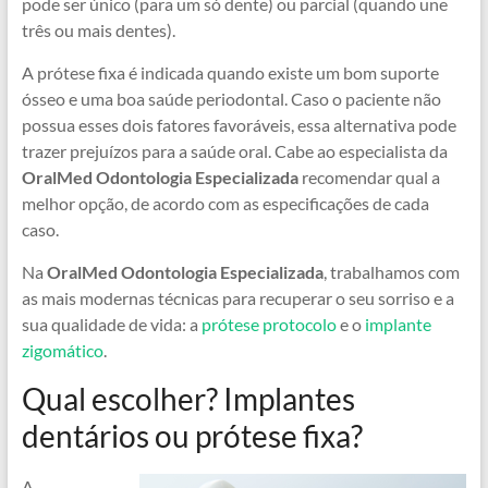
pode ser único (para um só dente) ou parcial (quando une
três ou mais dentes).
A prótese fixa é indicada quando existe um bom suporte
ósseo e uma boa saúde periodontal. Caso o paciente não
possua esses dois fatores favoráveis, essa alternativa pode
trazer prejuízos para a saúde oral. Cabe ao especialista da
OralMed Odontologia Especializada
recomendar qual a
melhor opção, de acordo com as especificações de cada
caso.
Na
OralMed Odontologia Especializada
, trabalhamos com
as mais modernas técnicas para recuperar o seu sorriso e a
sua qualidade de vida: a
prótese protocolo
e o
implante
zigomático
.
Qual escolher? Implantes
dentários ou prótese fixa?
A